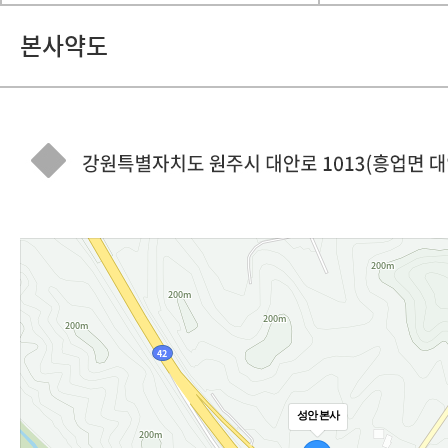
본사약도
성안 본사